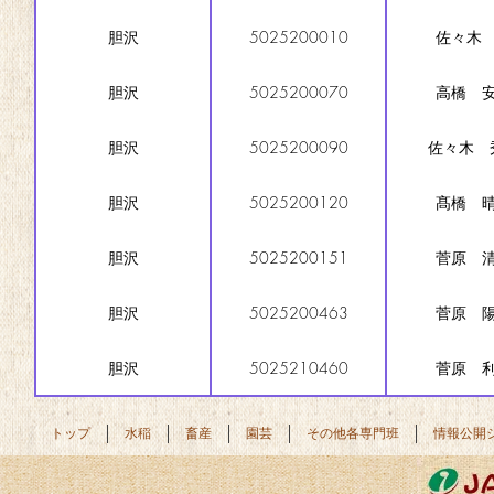
胆沢
5025200010
佐々木
胆沢
5025200070
高橋 
胆沢
5025200090
佐々木 
胆沢
5025200120
髙橋 
胆沢
5025200151
菅原 
胆沢
5025200463
菅原 
胆沢
5025210460
菅原 
トップ
水稲
畜産
園芸
その他各専門班
情報公開