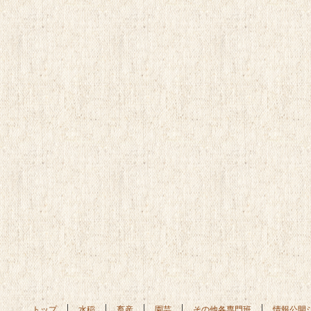
トップ
水稲
畜産
園芸
その他各専門班
情報公開