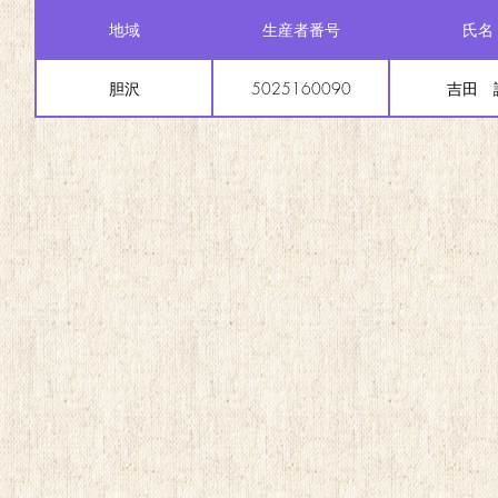
地域
生産者番号
氏名
胆沢
5025160090
吉田 