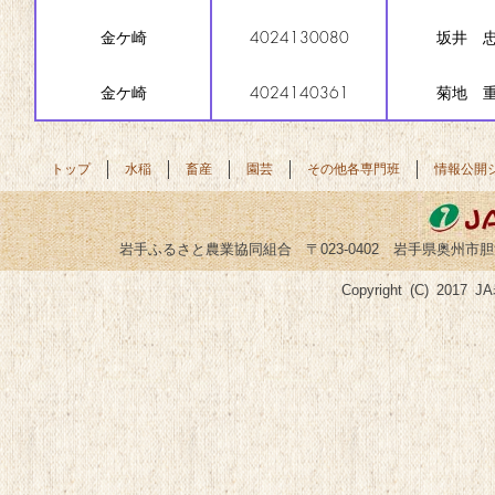
金ケ崎
4024130080
坂井 
金ケ崎
4024140361
菊地 
トップ
水稲
畜産
園芸
その他各専門班
情報公開
岩手ふるさと農業協同組合 〒023-0402 岩手県奥州市胆沢小山字菅谷
Copyright (C) 2017 