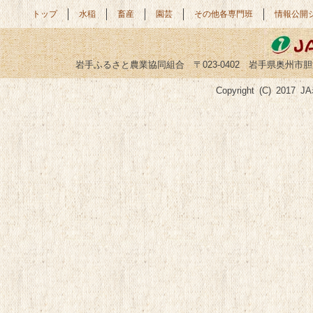
トップ
水稲
畜産
園芸
その他各専門班
情報公開
岩手ふるさと農業協同組合 〒023-0402 岩手県奥州市胆沢小山字菅谷
Copyright (C) 2017 