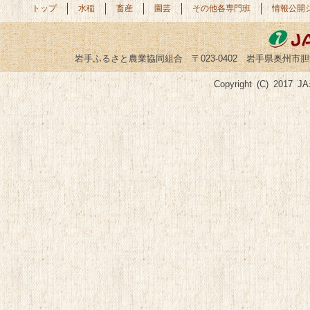
トップ
水稲
畜産
園芸
その他各専門班
情報公開
岩手ふるさと農業協同組合 〒023-0402 岩手県奥州市胆沢小山字菅谷
Copyright (C) 2017 