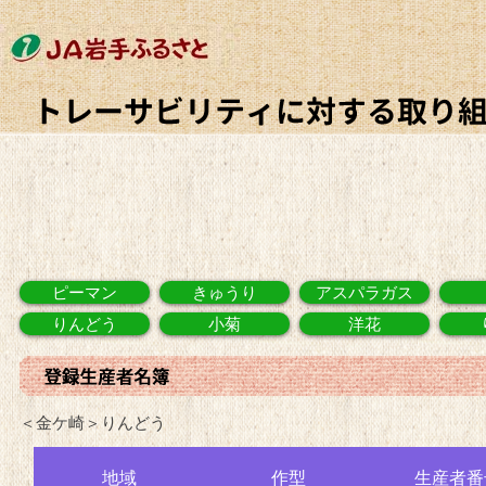
ピーマン
きゅうり
アスパラガス
りんどう
小菊
洋花
＜金ケ崎＞りんどう
地域
作型
生産者番