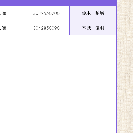
鈴木 昭男
り類
3032550200
本城 俊明
り類
3042850090