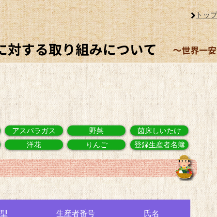
トッ
アスパラガス
野菜
菌床しいたけ
洋花
りんご
登録生産者名簿
型
生産者番号
氏名