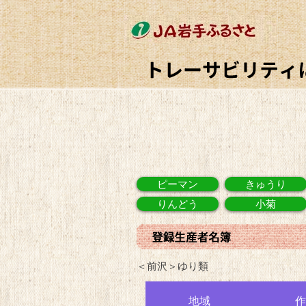
ピーマン
きゅうり
りんどう
小菊
＜前沢＞ゆり類
地域
作