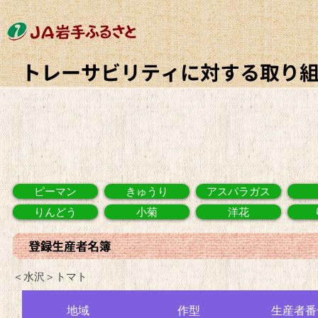
ピーマン
きゅうり
アスパラガス
りんどう
小菊
洋花
＜水沢＞トマト
地域
作型
生産者番