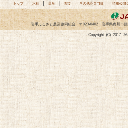
トップ
水稲
畜産
園芸
その他各専門班
情報公開
岩手ふるさと農業協同組合 〒023-0402 岩手県奥州市胆沢小山字菅谷
Copyright (C) 2017 